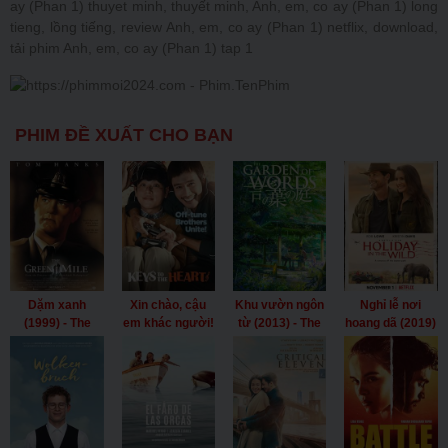
ay (Phan 1) thuyet minh, thuyết minh, Anh, em, co ay (Phan 1) long
tieng, lồng tiếng, review Anh, em, co ay (Phan 1) netflix, download,
tải phim Anh, em, co ay (Phan 1) tap 1
PHIM ĐỀ XUẤT CHO BẠN
Dặm xanh
Xin chào, cậu
Khu vườn ngôn
Nghỉ lễ nơi
(1999) - The
em khác người!
từ (2013) - The
hoang dã (2019)
Green Mile
(2018) - Keys To
Garden of
- Holiday in the
(1999)
The Heart
Words (2013)
Wild (2019)
(2018)