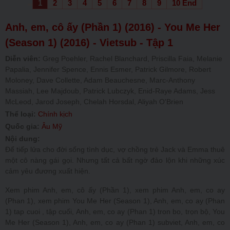
1
2
3
4
5
6
7
8
9
10 End
Anh, em, cô ấy (Phần 1) (2016) - You Me Her
(Season 1) (2016) - Vietsub - Tập 1
Diễn viên:
Greg Poehler, Rachel Blanchard, Priscilla Faia, Melanie
Papalia, Jennifer Spence, Ennis Esmer, Patrick Gilmore, Robert
Moloney, Dave Collette, Adam Beauchesne, Marc-Anthony
Massiah, Lee Majdoub, Patrick Lubczyk, Enid-Raye Adams, Jess
McLeod, Jarod Joseph, Chelah Horsdal, Aliyah O'Brien
Thể loại:
Chính kịch
Quốc gia:
Âu Mỹ
Nội dung:
Để tiếp lửa cho đời sống tình dục, vợ chồng trẻ Jack và Emma thuê
một cô nàng gái gọi. Nhưng tất cả bất ngờ đảo lộn khi những xúc
cảm yêu đương xuất hiện.
Xem phim Anh, em, cô ấy (Phần 1), xem phim Anh, em, co ay
(Phan 1), xem phim You Me Her (Season 1), Anh, em, co ay (Phan
1) tap cuoi , tập cuối, Anh, em, co ay (Phan 1) tron bo, trọn bộ, You
Me Her (Season 1), Anh, em, co ay (Phan 1) subviet, Anh, em, co