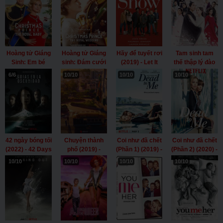
(2019)
(2004)
Flower (2017)
Hoàng tử Giáng
Hoàng tử Giáng
Hãy để tuyết rơi
Tam sinh tam
Sinh: Em bé
sinh: Đám cưới
(2019) - Let It
thế thập lý đào
hoàng gia
hoàng gia
Snow (2019)
hoa (2017) -
6/6
10/10
10/10
10/10
(2019) - A
(2018) - A
Eternal Love
Christmas
Christmas
(2017)
Prince: The
Prince: The
Royal Baby
Royal Wedding
(2019)
(2018)
42 ngày bóng tối
Chuyện thành
Coi như đã chết
Coi như đã chết
(2022) - 42 Days
phố (2019) -
(Phần 1) (2019) -
(Phần 2) (2020) -
of Darkness
Tales of the City
Dead to Me
Dead to Me
10/10
10/10
10/10
10/10
(2022)
(2019)
(Season 1)
(Season 2)
(2019)
(2020)