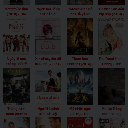
Motti thức tỉnh
Ngọn hải đăng
Twivortiare: Có
Battle: Sàn đấu
(2018) - The
của cá voi
phải là yêu?
hip hop (2018) -
Awakening of
(2016) - The
(2019) -
Battle (2018)
Motti
Lighthouse of
Twivortiare: Is It
Wolkenbruch
the Orcas
Love? (2019)
(2018)
(2016)
Ngày lễ của
Xin chào, tên tôi
Thảm họa
The Road Home
chàng phù rể
là Doris (2015) -
Pompeii (2014) -
(1999) - The
(2013) - The
Hello, My Name
Pompeii (2014)
Road Home
Best Man
Is Doris (2015)
(1999)
Holiday (2013)
Tháng năm
Người Latinh
Mỹ nhân ngư
Malila: Bông
hạnh phúc ta
trên đất Mỹ
(2016) - The
hoa chia tay
từng có (2019) -
(2004) -
Mermaid (2016)
(2017) - Malila:
58/58
Happy Old Year
Spanglish
The Farewell