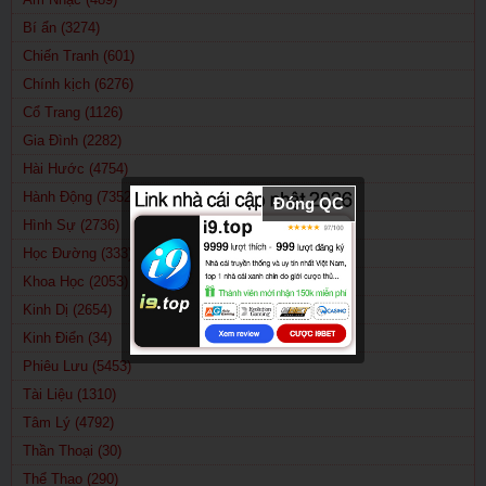
(2019)
(2020)
Bí ẩn (3274)
Chiến Tranh (601)
Chính kịch (6276)
Cổ Trang (1126)
Gia Đình (2282)
Hài Hước (4754)
Hành Động (7352)
Đóng QC
Hình Sự (2736)
Học Đường (333)
Khoa Học (2053)
Kinh Dị (2654)
Kinh Điển (34)
Phiêu Lưu (5453)
Tài Liệu (1310)
Tâm Lý (4792)
Thần Thoại (30)
Thể Thao (290)